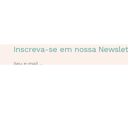
Inscreva-se em nossa Newslet
Contatos
Youtube
Instagram
(21) 98441-7357