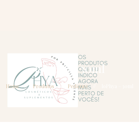
Dra Priscilla
Vicente
Gerenciamento
do
envelhecimento
Beautification
Blog
loPhya – 30ml
Home
Produtos
Pedicure
loPhya – 30ml