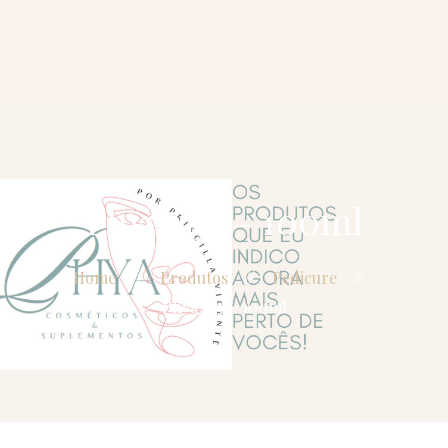
Dra Priscilla
Vicente
Gerenciamento
do
envelhecimento
Beautification
Blog
Phyaglic – 100ml
Home
Produtos
Pedicure
Phyaglic – 100ml