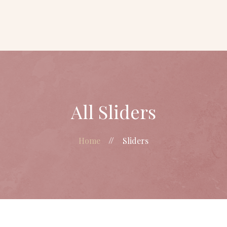
Dra Priscilla
Vicente
Gerenciamento
do
envelhecimento
Beautification
Blog
All Sliders
Home
Sliders