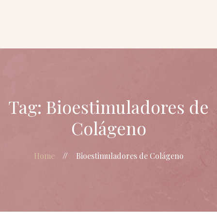
Dra Priscilla
Vicente
Gerenciamento
do
envelhecimento
Beautification
Blog
Tag: Bioestimuladores de
Colágeno
Home
Bioestimuladores de Colágeno