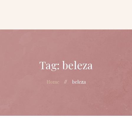
Dra Priscilla
Vicente
Gerenciamento
do
envelhecimento
Beautification
Blog
Tag: beleza
Home
beleza